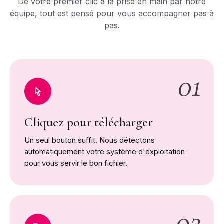
De votre premier clic à la prise en main par notre
équipe, tout est pensé pour vous accompagner pas à
AppImage
pas.
Autres distributions
Android
01
Cliquez pour télécharger
Un seul bouton suffit. Nous détectons
automatiquement votre système d'exploitation
pour vous servir le bon fichier.
02