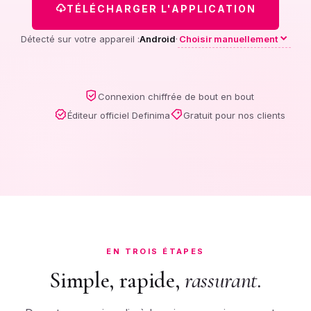
TÉLÉCHARGER L'APPLICATION
Choisir manuellement
Détecté sur votre appareil :
Android
·
Windows 64 bits
Connexion chiffrée de bout en bout
Éditeur officiel Definima
Gratuit pour nos clients
Windows 32 bits
Apple Silicon
M1 / M2 / M3
Intel
x86_64
EN TROIS ÉTAPES
Debian / Ubuntu
Simple, rapide,
rassurant.
Paquet .deb
Fedora / RHEL
Paquet .rpm