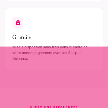
Definima
Remote
Gratuite
Mise à disposition sans frais dans le cadre de
Téléchargement
votre accompagnement avec les équipes
en cours…
le
Definima.
fichier arrive
Relancer le téléchargement
dans votre
dossier de
téléchargements.
QUESTIONS FRÉQUENTES